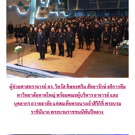
ผู้ช่วยศาสตราจารย์ ดร. วิทวัส ดิษยะศริน สัตยารักษ์ อธิการดีม
หาวิทยาลัยหาดใหญ่ พร้อมคณะผู้บริหาร อาจารย์ และ
บุคลากร ถวายอาลัย แด่สมเด็จพระนางเจ้าสิริกิติ์ พระบรม
ราชินีนาถ พระบรมราชชนนีพันปีหลวง