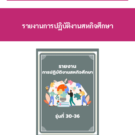
รายงานการปฏิบัติงานสหกิจศึกษา