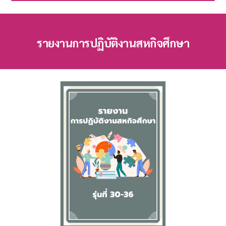
รายงานการปฏิบัติงานสหกิจศึกษา