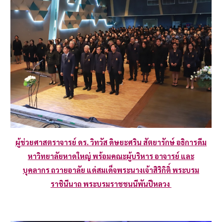
ผู้ช่วยศาสตราจารย์ ดร. วิทวัส ดิษยะศริน สัตยารักษ์ อธิการดีม
หาวิทยาลัยหาดใหญ่ พร้อมคณะผู้บริหาร อาจารย์ และ
บุคลากร ถวายอาลัย แด่สมเด็จพระนางเจ้าสิริกิติ์ พระบรม
ราชินีนาถ พระบรมราชชนนีพันปีหลวง